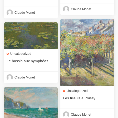
Claude Monet
Claude Monet
Uncategorized
Le bassin aux nymphéas
Claude Monet
Uncategorized
Les tilleuls à Poissy
Claude Monet