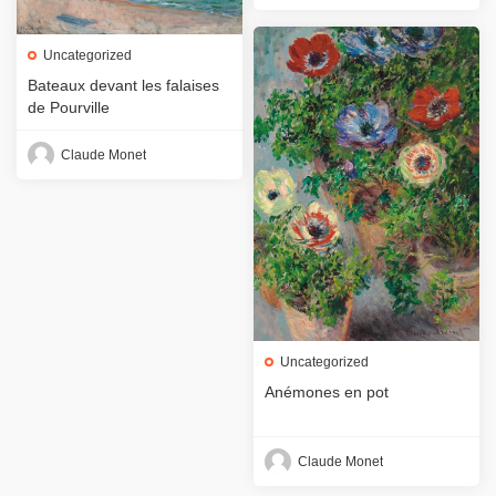
Uncategorized
Bateaux devant les falaises
de Pourville
Claude Monet
Uncategorized
Anémones en pot
Claude Monet