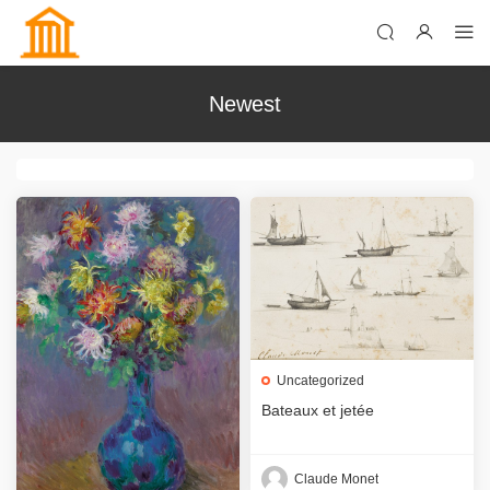
Newest
Uncategorized
Bateaux et jetée
Claude Monet