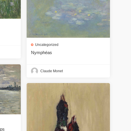
Uncategorized
Nymphéas
Claude Monet
mps