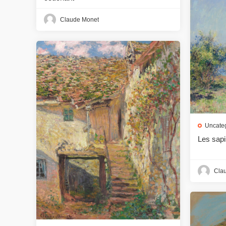
Claude Monet
Uncate
Les sapi
Cla