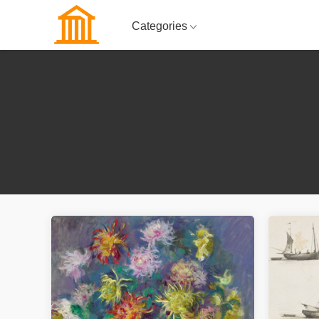
Categories