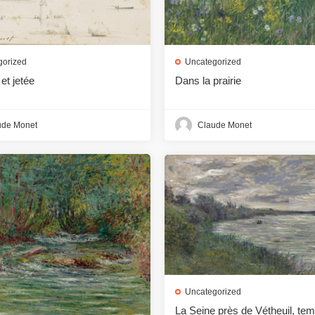
gorized
Uncategorized
et jetée
Dans la prairie
ude Monet
Claude Monet
Uncategorized
La Seine près de Vétheuil, te