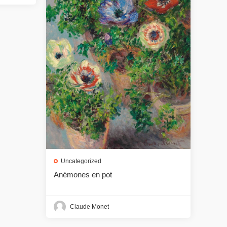
Uncategorized
Anémones en pot
Claude Monet