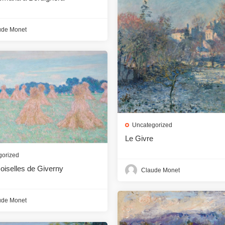
ude Monet
Uncategorized
Le Givre
gorized
iselles de Giverny
Claude Monet
ude Monet