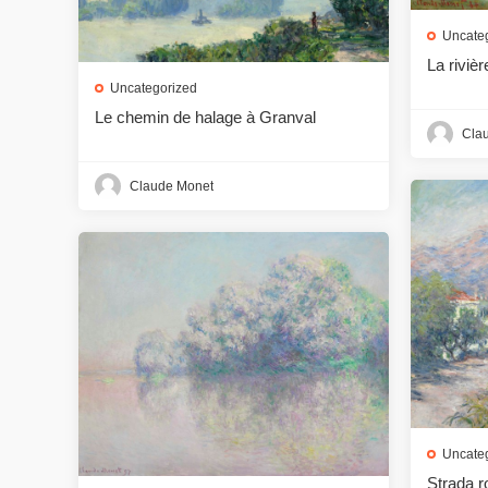
Uncate
La rivièr
Uncategorized
Le chemin de halage à Granval
Cla
Claude Monet
Uncate
Strada 