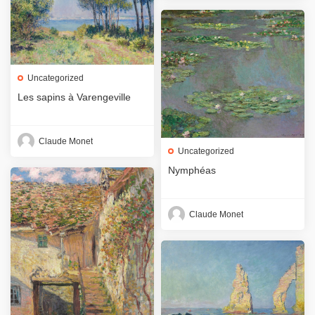
Uncategorized
Les sapins à Varengeville
Claude Monet
Uncategorized
Nymphéas
Claude Monet