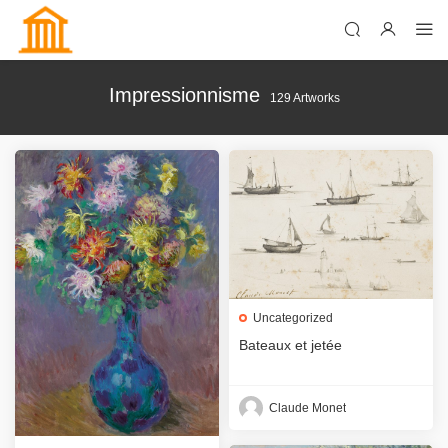
Impressionnisme
129 Artworks
Uncategorized
Bateaux et jetée
Claude Monet