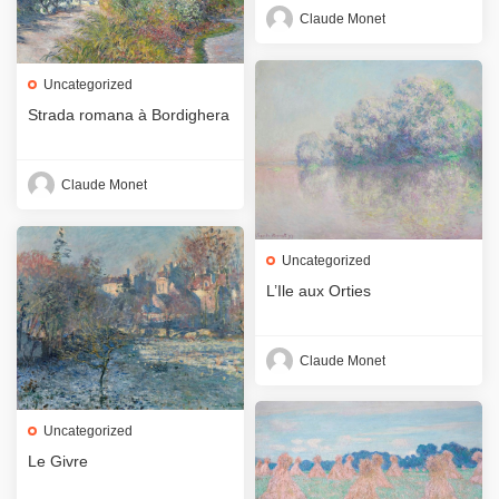
Claude Monet
Uncategorized
Strada romana à Bordighera
Claude Monet
Uncategorized
L’Ile aux Orties
Claude Monet
Uncategorized
Le Givre